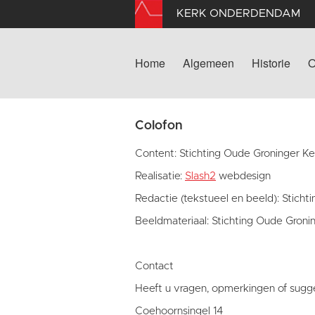
KERK ONDERDENDAM
Home
Algemeen
Historie
O
Colofon
Content: Stichting Oude Groninger K
Realisatie:
Slash2
webdesign
Redactie (tekstueel en beeld): Stich
Beeldmateriaal: Stichting Oude Groni
Contact
Heeft u vragen, opmerkingen of sugge
Coehoornsingel 14