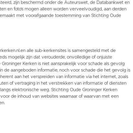
vesteerd, zijn beschermd onder de Auteurswet, de Databankwet en
ten en foto’s mogen alleen worden verveelvoudigd, aan derden
 gemaakt met voorafgaande toestemming van Stichting Oude
rkerken.nl.en alle sub-kerkensites is samengesteld met de
eds mogelijk zijn dat verouderde, onvolledige of onjuiste
e Groninger Kerken is niet aansprakelijk voor schade als gevolg
in de aangeboden informatie, noch voor schade die het gevolg is
herent aan het verspreiden van informatie via het internet, zoals
uten of vertraging in het verstrekken van informatie of diensten
s langs elektronische weg. Stichting Oude Groninger Kerken
 voor de inhoud van websites waarnaar of waarvan met een
en.